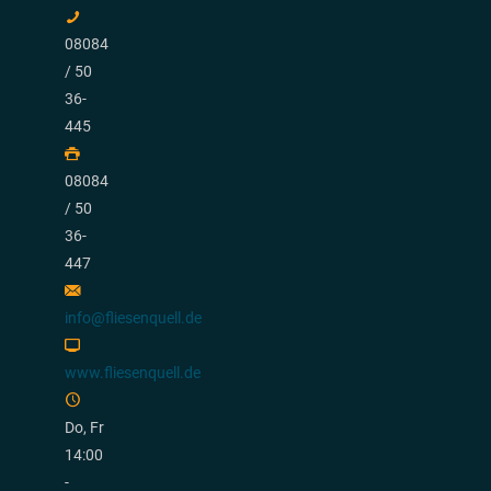
08084
/ 50
36-
445
08084
/ 50
36-
447
info@fliesenquell.de
www.fliesenquell.de
Do, Fr
14:00
-