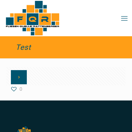
Test
0