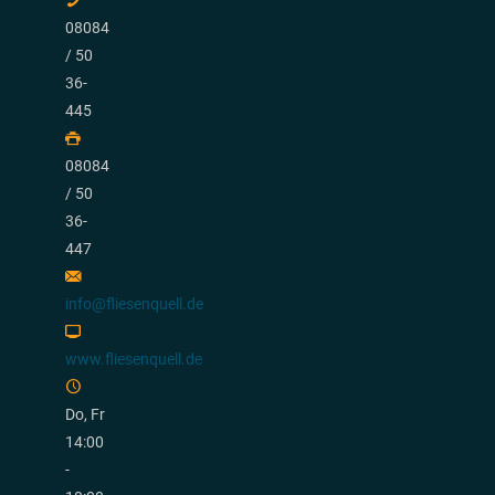
08084
/ 50
36-
445
08084
/ 50
36-
447
info@fliesenquell.de
www.fliesenquell.de
Do, Fr
14:00
-