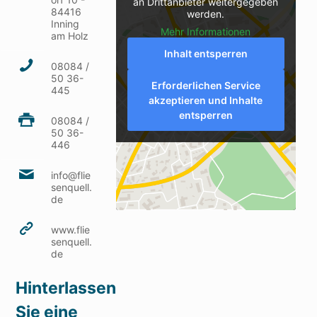
an Drittanbieter weitergegeben
84416
werden.
Inning
Mehr Informationen
am Holz
Inhalt entsperren
08084 /
50 36-
Erforderlichen Service
445
akzeptieren und Inhalte
entsperren
08084 /
50 36-
446
info@flie
senquell.
de
www.flie
senquell.
de
Hinterlassen
Sie eine