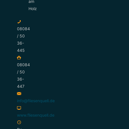
am
Holz
08084
/ 50
36-
445
08084
/ 50
36-
447
info@fliesenquell.de
www.fliesenquell.de